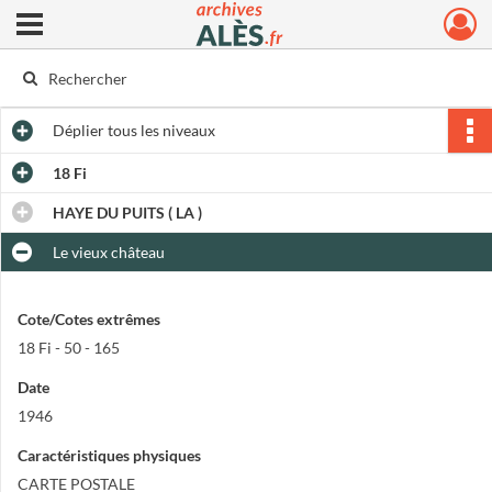
Ouvrir le menu déroulant
Archives municipales d'Alès
Déplier
tous les niveaux
18 Fi
HAYE DU PUITS ( LA )
Le vieux château
Cote/Cotes extrêmes
18 Fi - 50 - 165
Date
1946
Caractéristiques physiques
CARTE POSTALE