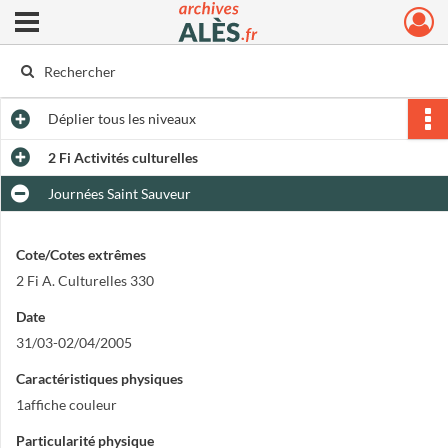
Ouvrir le menu déroulant
Archives municipales d'Alès
Déplier
tous les niveaux
2 Fi Activités culturelles
Journées Saint Sauveur
Cote/Cotes extrêmes
2 Fi A. Culturelles 330
Date
31/03-02/04/2005
Caractéristiques physiques
1affiche couleur
Particularité physique