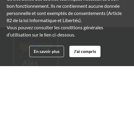
bon fonctionnement. Ils ne contiennent aucune donnée
personnelle et sont exemptés de consentements (Article
82 de la loi Informatique et Libertés).
Vous pouvez consulter les conditions générales
d’utilisation sur le lien ci-dessous.
En savoir plus
J'ai compris
Archives municipales d'Alès
4 boulevard Gambetta
30100 Alès
04 66 54 32 20
archives@ville-ales.fr