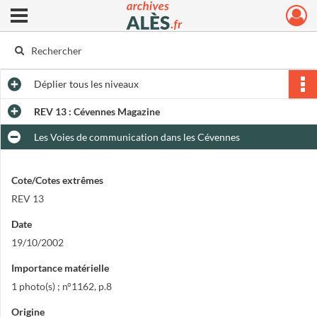
Ouvrir le menu déroulant
Archives municipales d'Alès
Déplier
tous les niveaux
REV 13 : Cévennes Magazine
Les Voies de communication dans les Cévennes
Cote/Cotes extrêmes
REV 13
Date
19/10/2002
Importance matérielle
1 photo(s) ; n°1162, p.8
Origine