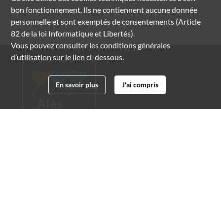
bon fonctionnement. Ils ne contiennent aucune donnée
personnelle et sont exemptés de consentements (Article
82 de la loi Informatique et Libertés).
Vous pouvez consulter les conditions générales
d’utilisation sur le lien ci-dessous.
En savoir plus
J'ai compris
Archives municipales d'Alès
4 boulevard Gambetta
30100 Alès
04 66 54 32 20
archives@ville-ales.fr