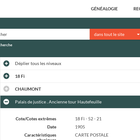
GÉNÉALOGIE
RE
dans tout le site
echerche
Déplier
tous les niveaux
18 Fi
CHAUMONT
Palais de justice . Ancienne tour Hautefeuille
Cote/Cotes extrêmes
18 Fi - 52 - 21
Date
1905
Caractéristiques
CARTE POSTALE
physiques