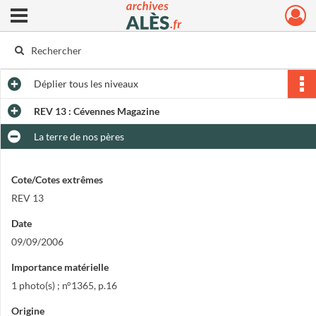
Ouvrir le menu déroulant
Archives municipales d'Alès
Déplier
tous les niveaux
REV 13 : Cévennes Magazine
La terre de nos pères
Cote/Cotes extrêmes
REV 13
Date
09/09/2006
Importance matérielle
1 photo(s) ; n°1365, p.16
Origine