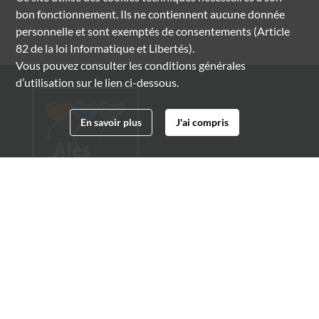
bon fonctionnement. Ils ne contiennent aucune donnée
personnelle et sont exemptés de consentements (Article
82 de la loi Informatique et Libertés).
Vous pouvez consulter les conditions générales
d’utilisation sur le lien ci-dessous.
En savoir plus
J'ai compris
Archives municipales d'Alès
4 boulevard Gambetta
30100 Alès
04 66 54 32 20
archives@ville-ales.fr