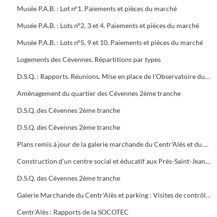
Musée P.A.B. : Lot n°1. Paiements et pièces du marché
Musée P.A.B. : Lots n°2, 3 et 4. Paiements et pièces du marché
Musée P.A.B. : Lots n°5, 9 et 10. Paiements et pièces du marché
Logements des Cévennes. Répartitions par types
D.S.Q. : Rapports. Réunions. Mise en place de l'Observatoire du logement du plan local de l'habitat
Aménagement du quartier des Cévennes 2ème tranche
D.S.Q. des Cévennes 2ème tranche
D.S.Q. des Cévennes 2ème tranche
Plans remis à jour de la galerie marchande du Centr'Alès et du parking
Construction d'un centre social et éducatif aux Prés-Saint-Jean Maison du Moulinet : Marché public (2ème tranche)
D.S.Q. des Cévennes 2ème tranche
Galerie Marchande du Centr'Alès et parking : Visites de contrôle de la commission de sécurité
Centr'Alès : Rapports de la SOCOTEC