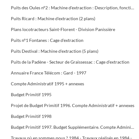
Puits des Oules n°2 : Machine d'extraction : Description, fonctionnement, conduite et entretien : 3 documents
Puits Ricard : Machine d'extraction (2 plans)
Plans locotracteurs Saint-Florent - Division Panissière
Puits n°1 Fontanes : Cage d'extraction
Puits Destival : Machine d'extraction (5 plans)
Puits de la Padène - Secteur de Graissessac : Cage d'extraction
Annuaire France Télécom : Gard - 1997
Compte Administratif 1995 + annexes
Budget Primitif 1995
Projet de Budget Primitif 1996. Compte Administratif + annexes
Budget Primitif 1998
Budget Primitif 1997. Budget Supplémentaire. Compte Administratif + annexes
Travaux où en sommes-nous ? 1984 - Travaux réalisés en 1984 - Programme 1985 - Travaux 1987