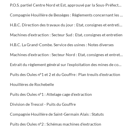
P.O.S. partiel Centre Nord et Est, approuvé par la Sous-Préfecture
Compagnie Houillère de Bessèges : Règlements concernant les ouvriers
H.B.C. Direction des travaux du jour : Etat, consignes et entretien des machines d'extraction
Machines d'extraction : Secteur Sud : Etat, consignes et entretien
H.B.C. La Grand-Combe. Service des usines : Notes diverses
Machines d'extraction : Secteur Nord : Etat, consignes et entretien
Extrait du règlement général sur l'exploitation des mines de combustibles : décret du 13 août 1911 modifié en mai 1931
Puits des Oules n°1 et 2 et du Gouffre : Plan treuils d'extraction
Houillères de Rochebelle
Puits des Oules n°1 : Attelage cage d'extraction
Division de Trescol - Puits du Gouffre
Compagnie Houillère de Saint-Germain Alais : Statuts
Puits des Oules n°2 : Schémas machines d'extraction