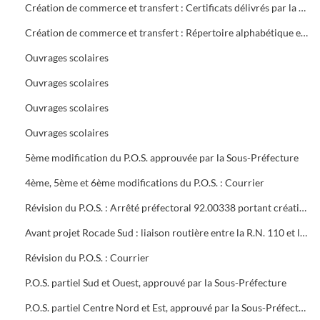
Création de commerce et transfert : Certificats délivrés par la mairie
Création de commerce et transfert : Répertoire alphabétique et chronologique
Ouvrages scolaires
Ouvrages scolaires
Ouvrages scolaires
Ouvrages scolaires
5ème modification du P.O.S. approuvée par la Sous-Préfecture
4ème, 5ème et 6ème modifications du P.O.S. : Courrier
Révision du P.O.S. : Arrêté préfectoral 92.00338 portant création d'utilité publique projet à 2x2 voies R.N.106 entre Alès et Boucoiran
Avant projet Rocade Sud : liaison routière entre la R.N. 110 et la R.N. 106
Révision du P.O.S. : Courrier
P.O.S. partiel Sud et Ouest, approuvé par la Sous-Préfecture
P.O.S. partiel Centre Nord et Est, approuvé par la Sous-Préfecture