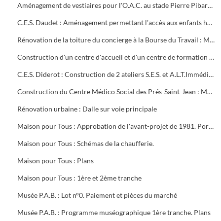
Aménagement de vestiaires pour l'O.A.C. au stade Pierre Pibarot : Estimatif
C.E.S. Daudet : Aménagement permettant l'accès aux enfants handicapés. Projet et marché public
Rénovation de la toiture du concierge à la Bourse du Travail : Marché public
Construction d'un centre d'accueil et d'un centre de formation pour l'O.A.C. Programme
C.E.S. Diderot : Construction de 2 ateliers S.E.S. et A.L.T.Immédiate. Marché public
Construction du Centre Médico Social des Prés-Saint-Jean : Marché public
Rénovation urbaine : Dalle sur voie principale
Maison pour Tous : Approbation de l'avant-projet de 1981. Portrait de Louis Aragon " un éternel printemps ". Calque de l'aménagement intérieur
Maison pour Tous : Schémas de la chaufferie.
Maison pour Tous : Plans
Maison pour Tous : 1ère et 2ème tranche
Musée P.A.B. : Lot n°0. Paiement et pièces du marché
Musée P.A.B. : Programme muséographique 1ère tranche. Plans