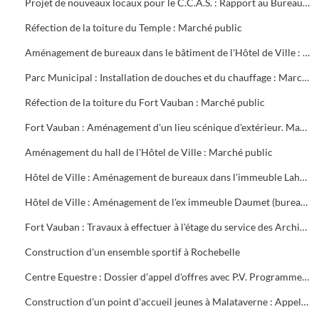
Projet de nouveaux locaux pour le C.C.A.S. : Rapport au Bureau Municipal
Réfection de la toiture du Temple : Marché public
Aménagement de bureaux dans le bâtiment de l'Hôtel de Ville : Marché public
Parc Municipal : Installation de douches et du chauffage : Marché public
Réfection de la toiture du Fort Vauban : Marché public
Fort Vauban : Aménagement d'un lieu scénique d'extérieur. Marché public
Aménagement du hall de l'Hôtel de Ville : Marché public
Hôtel de Ville : Aménagement de bureaux dans l'immeuble Lahondès (3 tranches) : Marché public
Hôtel de Ville : Aménagement de l'ex immeuble Daumet (bureaux du 2ème étage Informatique, cave escalier) : Marché public
Fort Vauban : Travaux à effectuer à l'étage du service des Archives. Liste du mobilier à acheter. Installation du Fonds Ancien de la Bibliothèque
Construction d'un ensemble sportif à Rochebelle
Centre Equestre : Dossier d'appel d'offres avec P.V. Programme du concours. Réunions de chantier
Construction d'un point d'accueil jeunes à Malataverne : Appel d'offres