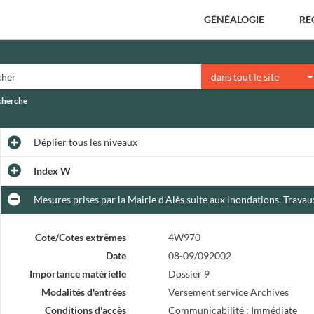
GÉNÉALOGIE
RE
dans tout le site
echerche
Déplier
tous les niveaux
Index W
Mesures prises par la Mairie d'Alès suite aux inondations. Travau
Cote/Cotes extrêmes
4W970
Date
08-09/092002
Importance matérielle
Dossier 9
Modalités d'entrées
Versement service Archives
Conditions d'accès
Communicabilité : Immédiate