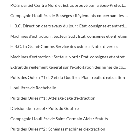
P.O.S. partiel Centre Nord et Est, approuvé par la Sous-Préfecture
Compagnie Houillère de Bessèges : Règlements concernant les ouvriers
H.B.C. Direction des travaux du jour : Etat, consignes et entretien des machines d'extraction
Machines d'extraction : Secteur Sud : Etat, consignes et entretien
H.B.C. La Grand-Combe. Service des usines : Notes diverses
Machines d'extraction : Secteur Nord : Etat, consignes et entretien
Extrait du règlement général sur l'exploitation des mines de combustibles : décret du 13 août 1911 modifié en mai 1931
Puits des Oules n°1 et 2 et du Gouffre : Plan treuils d'extraction
Houillères de Rochebelle
Puits des Oules n°1 : Attelage cage d'extraction
Division de Trescol - Puits du Gouffre
Compagnie Houillère de Saint-Germain Alais : Statuts
Puits des Oules n°2 : Schémas machines d'extraction