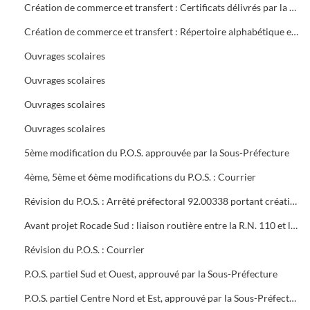
Création de commerce et transfert : Certificats délivrés par la mairie
Création de commerce et transfert : Répertoire alphabétique et chronologique
Ouvrages scolaires
Ouvrages scolaires
Ouvrages scolaires
Ouvrages scolaires
5ème modification du P.O.S. approuvée par la Sous-Préfecture
4ème, 5ème et 6ème modifications du P.O.S. : Courrier
Révision du P.O.S. : Arrêté préfectoral 92.00338 portant création d'utilité publique projet à 2x2 voies R.N.106 entre Alès et Boucoiran
Avant projet Rocade Sud : liaison routière entre la R.N. 110 et la R.N. 106
Révision du P.O.S. : Courrier
P.O.S. partiel Sud et Ouest, approuvé par la Sous-Préfecture
P.O.S. partiel Centre Nord et Est, approuvé par la Sous-Préfecture