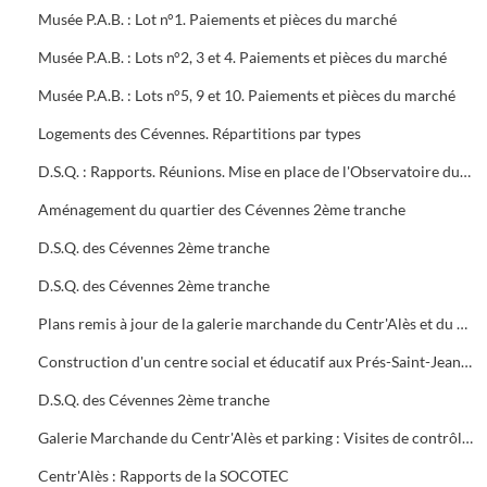
Musée P.A.B. : Lot n°1. Paiements et pièces du marché
Musée P.A.B. : Lots n°2, 3 et 4. Paiements et pièces du marché
Musée P.A.B. : Lots n°5, 9 et 10. Paiements et pièces du marché
Logements des Cévennes. Répartitions par types
D.S.Q. : Rapports. Réunions. Mise en place de l'Observatoire du logement du plan local de l'habitat
Aménagement du quartier des Cévennes 2ème tranche
D.S.Q. des Cévennes 2ème tranche
D.S.Q. des Cévennes 2ème tranche
Plans remis à jour de la galerie marchande du Centr'Alès et du parking
Construction d'un centre social et éducatif aux Prés-Saint-Jean Maison du Moulinet : Marché public (2ème tranche)
D.S.Q. des Cévennes 2ème tranche
Galerie Marchande du Centr'Alès et parking : Visites de contrôle de la commission de sécurité
Centr'Alès : Rapports de la SOCOTEC