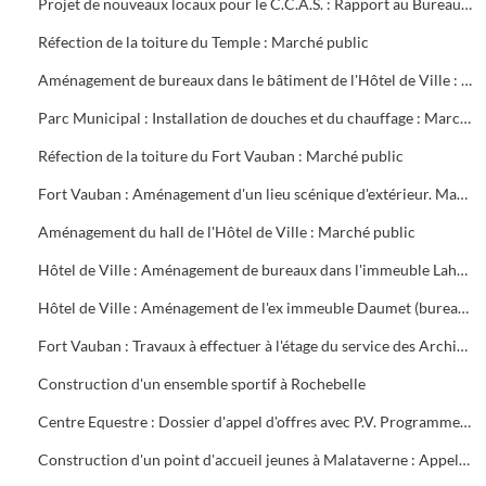
Projet de nouveaux locaux pour le C.C.A.S. : Rapport au Bureau Municipal
Réfection de la toiture du Temple : Marché public
Aménagement de bureaux dans le bâtiment de l'Hôtel de Ville : Marché public
Parc Municipal : Installation de douches et du chauffage : Marché public
Réfection de la toiture du Fort Vauban : Marché public
Fort Vauban : Aménagement d'un lieu scénique d'extérieur. Marché public
Aménagement du hall de l'Hôtel de Ville : Marché public
Hôtel de Ville : Aménagement de bureaux dans l'immeuble Lahondès (3 tranches) : Marché public
Hôtel de Ville : Aménagement de l'ex immeuble Daumet (bureaux du 2ème étage Informatique, cave escalier) : Marché public
Fort Vauban : Travaux à effectuer à l'étage du service des Archives. Liste du mobilier à acheter. Installation du Fonds Ancien de la Bibliothèque
Construction d'un ensemble sportif à Rochebelle
Centre Equestre : Dossier d'appel d'offres avec P.V. Programme du concours. Réunions de chantier
Construction d'un point d'accueil jeunes à Malataverne : Appel d'offres