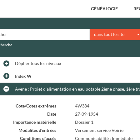
GÉNÉALOGIE
RE
dans tout le site
echerche
Déplier
tous les niveaux
Index W
Avène : Projet d'alimentation en eau potable 2ème phase, 1ère t
Cote/Cotes extrêmes
4W384
Date
27-09-1954
Importance matérielle
Dossier 1
Modalités d'entrées
Versement service Voirie
Conditions d'accès
Communicabilité : Immédiate