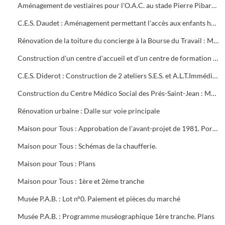
Aménagement de vestiaires pour l'O.A.C. au stade Pierre Pibarot : Estimatif
C.E.S. Daudet : Aménagement permettant l'accès aux enfants handicapés. Projet et marché public
Rénovation de la toiture du concierge à la Bourse du Travail : Marché public
Construction d'un centre d'accueil et d'un centre de formation pour l'O.A.C. Programme
C.E.S. Diderot : Construction de 2 ateliers S.E.S. et A.L.T.Immédiate. Marché public
Construction du Centre Médico Social des Prés-Saint-Jean : Marché public
Rénovation urbaine : Dalle sur voie principale
Maison pour Tous : Approbation de l'avant-projet de 1981. Portrait de Louis Aragon " un éternel printemps ". Calque de l'aménagement intérieur
Maison pour Tous : Schémas de la chaufferie.
Maison pour Tous : Plans
Maison pour Tous : 1ère et 2ème tranche
Musée P.A.B. : Lot n°0. Paiement et pièces du marché
Musée P.A.B. : Programme muséographique 1ère tranche. Plans