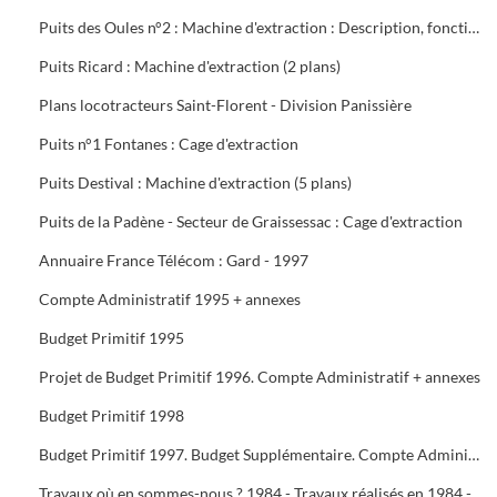
Puits des Oules n°2 : Machine d'extraction : Description, fonctionnement, conduite et entretien : 3 documents
Puits Ricard : Machine d'extraction (2 plans)
Plans locotracteurs Saint-Florent - Division Panissière
Puits n°1 Fontanes : Cage d'extraction
Puits Destival : Machine d'extraction (5 plans)
Puits de la Padène - Secteur de Graissessac : Cage d'extraction
Annuaire France Télécom : Gard - 1997
Compte Administratif 1995 + annexes
Budget Primitif 1995
Projet de Budget Primitif 1996. Compte Administratif + annexes
Budget Primitif 1998
Budget Primitif 1997. Budget Supplémentaire. Compte Administratif + annexes
Travaux où en sommes-nous ? 1984 - Travaux réalisés en 1984 - Programme 1985 - Travaux 1987