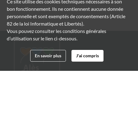
Ce site utilise des
cookies
techniques nécessaires à son
bon fonctionnement. Ils ne contiennent aucune donnée
personnelle et sont exemptés de consentements (Article
82 de la loi Informatique et Libertés).
Vous pouvez consulter les conditions générales
d’utilisation sur le lien ci-dessous.
En savoir plus
J'ai compris
Archives municipales d'Alès
4 boulevard Gambetta
30100 Alès
04 66 54 32 20
archives@ville-ales.fr