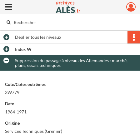
Ouvrir le menu déroulant
Archives municipales d'Alès
Déplier
tous les niveaux
Index W
Suppression du passage à niveau des Allemandes : marché,
plans, essais techniques
Cote/Cotes extrêmes
3W779
Date
1964-1971
Origine
Services Techniques (Grenier)