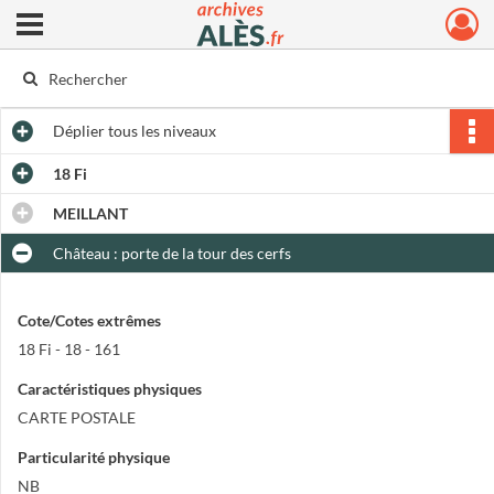
Ouvrir le menu déroulant
Archives municipales d'Alès
Déplier
tous les niveaux
18 Fi
MEILLANT
Château : porte de la tour des cerfs
Cote/Cotes extrêmes
18 Fi - 18 - 161
Caractéristiques physiques
CARTE POSTALE
Particularité physique
NB