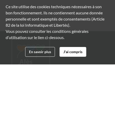
Ce site utilise des
cookies
techniques nécessaires à son
bon fonctionnement. Ils ne contiennent aucune donnée
personnelle et sont exemptés de consentements (Article
82 de la loi Informatique et Libertés).
Vous pouvez consulter les conditions générales
d’utilisation sur le lien ci-dessous.
En savoir plus
J'ai compris
Archives municipales d'Alès
4 boulevard Gambetta
30100 Alès
04 66 54 32 20
archives@ville-ales.fr