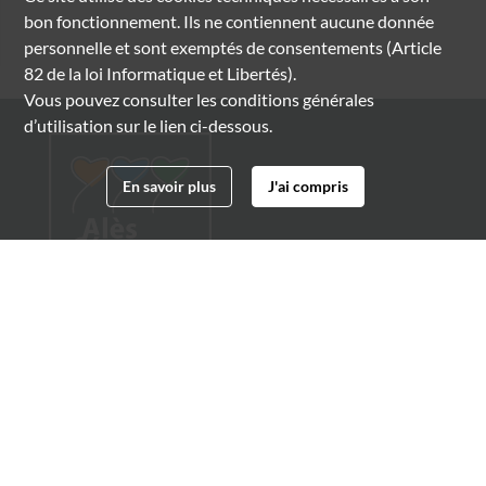
bon fonctionnement. Ils ne contiennent aucune donnée
personnelle et sont exemptés de consentements (Article
82 de la loi Informatique et Libertés).
Vous pouvez consulter les conditions générales
d’utilisation sur le lien ci-dessous.
En savoir plus
J'ai compris
Archives municipales d'Alès
4 boulevard Gambetta
30100 Alès
04 66 54 32 20
archives@ville-ales.fr