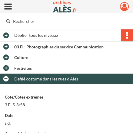
Ouvrir le menu déroulant
Archives municipales d'Alès
Déplier
tous les niveaux
03 Fi : Photographies du service Communication
Culture
Festivités
Défilé costumé dans les rues d'Alès
Cote/Cotes extrêmes
3 Fi 5-3/58
Date
s.d.