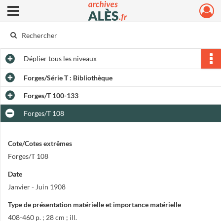
Ouvrir le menu déroulant
Archives municipales d'Alès
Déplier
tous les niveaux
Forges/Série T : Bibliothèque
Forges/T 100-133
Forges/T 108
Cote/Cotes extrêmes
Forges/T 108
Date
Janvier - Juin 1908
Type de présentation matérielle et importance matérielle
408-460 p. ; 28 cm ; ill.