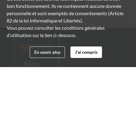
bon fonctionnement. Ils ne contiennent aucune donnée
personnelle et sont exemptés de consentements (Article
82 de la loi Informatique et Libertés).
Vous pouvez consulter les conditions générales
d’utilisation sur le lien ci-dessous.
En savoir plus
J'ai compris
Archives municipales d'Alès
4 boulevard Gambetta
30100 Alès
04 66 54 32 20
archives@ville-ales.fr