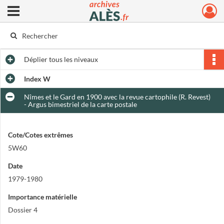
Ouvrir le menu déroulant
Archives municipales d'Alès
Déplier
tous les niveaux
Index W
Nîmes et le Gard en 1900 avec la revue cartophile (R. Revest)
- Argus bimestriel de la carte postale
Cote/Cotes extrêmes
5W60
Date
1979-1980
Importance matérielle
Dossier 4