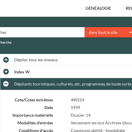
GÉNÉALOGIE
RE
dans tout le site
echerche
Déplier
tous les niveaux
Index W
Dépliants touristiques, culturels, etc, programmes de toute sorte
Cote/Cotes extrêmes
4W224
Date
1999
Importance matérielle
Dossier 14
Modalités d'entrées
Versement service Archives (doc
Conditions d'accès
Communicabilité : Immédiate