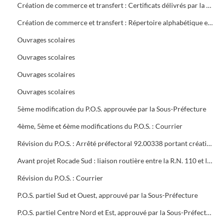
Création de commerce et transfert : Certificats délivrés par la mairie
Création de commerce et transfert : Répertoire alphabétique et chronologique
Ouvrages scolaires
Ouvrages scolaires
Ouvrages scolaires
Ouvrages scolaires
5ème modification du P.O.S. approuvée par la Sous-Préfecture
4ème, 5ème et 6ème modifications du P.O.S. : Courrier
Révision du P.O.S. : Arrêté préfectoral 92.00338 portant création d'utilité publique projet à 2x2 voies R.N.106 entre Alès et Boucoiran
Avant projet Rocade Sud : liaison routière entre la R.N. 110 et la R.N. 106
Révision du P.O.S. : Courrier
P.O.S. partiel Sud et Ouest, approuvé par la Sous-Préfecture
P.O.S. partiel Centre Nord et Est, approuvé par la Sous-Préfecture