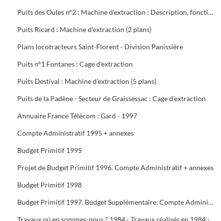
Puits des Oules n°2 : Machine d'extraction : Description, fonctionnement, conduite et entretien : 3 documents
Puits Ricard : Machine d'extraction (2 plans)
Plans locotracteurs Saint-Florent - Division Panissière
Puits n°1 Fontanes : Cage d'extraction
Puits Destival : Machine d'extraction (5 plans)
Puits de la Padène - Secteur de Graissessac : Cage d'extraction
Annuaire France Télécom : Gard - 1997
Compte Administratif 1995 + annexes
Budget Primitif 1995
Projet de Budget Primitif 1996. Compte Administratif + annexes
Budget Primitif 1998
Budget Primitif 1997. Budget Supplémentaire. Compte Administratif + annexes
Travaux où en sommes-nous ? 1984 - Travaux réalisés en 1984 - Programme 1985 - Travaux 1987