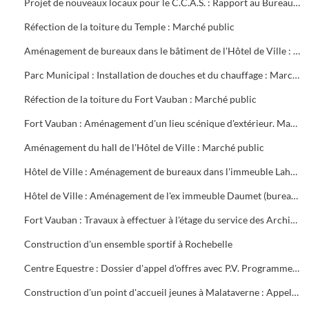
Projet de nouveaux locaux pour le C.C.A.S. : Rapport au Bureau Municipal
Réfection de la toiture du Temple : Marché public
Aménagement de bureaux dans le bâtiment de l'Hôtel de Ville : Marché public
Parc Municipal : Installation de douches et du chauffage : Marché public
Réfection de la toiture du Fort Vauban : Marché public
Fort Vauban : Aménagement d'un lieu scénique d'extérieur. Marché public
Aménagement du hall de l'Hôtel de Ville : Marché public
Hôtel de Ville : Aménagement de bureaux dans l'immeuble Lahondès (3 tranches) : Marché public
Hôtel de Ville : Aménagement de l'ex immeuble Daumet (bureaux du 2ème étage Informatique, cave escalier) : Marché public
Fort Vauban : Travaux à effectuer à l'étage du service des Archives. Liste du mobilier à acheter. Installation du Fonds Ancien de la Bibliothèque
Construction d'un ensemble sportif à Rochebelle
Centre Equestre : Dossier d'appel d'offres avec P.V. Programme du concours. Réunions de chantier
Construction d'un point d'accueil jeunes à Malataverne : Appel d'offres