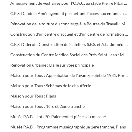
Aménagement de vestiaires pour l'O.A.C. au stade Pierre Pibarot : Estimatif
C.E.S. Daudet : Aménagement permettant l'accès aux enfants handicapés. Projet et marché public
Rénovation de la toiture du concierge à la Bourse du Travail : Marché public
Construction d'un centre d'accueil et d'un centre de formation pour l'O.A.C. Programme
C.E.S. Diderot : Construction de 2 ateliers S.E.S. et A.L.T.Immédiate. Marché public
Construction du Centre Médico Social des Prés-Saint-Jean : Marché public
Rénovation urbaine : Dalle sur voie principale
Maison pour Tous : Approbation de l'avant-projet de 1981. Portrait de Louis Aragon " un éternel printemps ". Calque de l'aménagement intérieur
Maison pour Tous : Schémas de la chaufferie.
Maison pour Tous : Plans
Maison pour Tous : 1ère et 2ème tranche
Musée P.A.B. : Lot n°0. Paiement et pièces du marché
Musée P.A.B. : Programme muséographique 1ère tranche. Plans