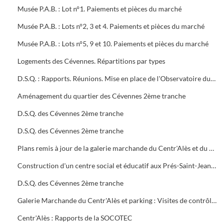
Musée P.A.B. : Lot n°1. Paiements et pièces du marché
Musée P.A.B. : Lots n°2, 3 et 4. Paiements et pièces du marché
Musée P.A.B. : Lots n°5, 9 et 10. Paiements et pièces du marché
Logements des Cévennes. Répartitions par types
D.S.Q. : Rapports. Réunions. Mise en place de l'Observatoire du logement du plan local de l'habitat
Aménagement du quartier des Cévennes 2ème tranche
D.S.Q. des Cévennes 2ème tranche
D.S.Q. des Cévennes 2ème tranche
Plans remis à jour de la galerie marchande du Centr'Alès et du parking
Construction d'un centre social et éducatif aux Prés-Saint-Jean Maison du Moulinet : Marché public (2ème tranche)
D.S.Q. des Cévennes 2ème tranche
Galerie Marchande du Centr'Alès et parking : Visites de contrôle de la commission de sécurité
Centr'Alès : Rapports de la SOCOTEC