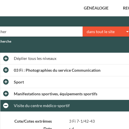
GÉNÉALOGIE
RE
dans tout le site
echerche
Déplier
tous les niveaux
03 Fi : Photographies du service Communication
Sport
Manifestations sportives, équipements sportifs
Visite du centre médico-sportif
Cote/Cotes extrêmes
3 Fi 7-1/42-43
Date
s.d.