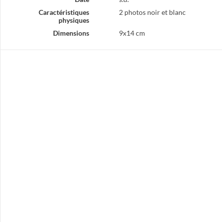
Caractéristiques
2 photos noir et blanc
physiques
Dimensions
9x14 cm
Démonstration de patinage à roulettes par le Roller Skating Club au forum des associations