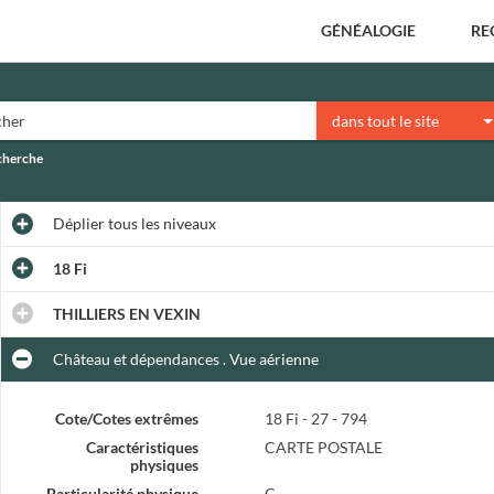
GÉNÉALOGIE
RE
dans tout le site
echerche
Déplier
tous les niveaux
18 Fi
THILLIERS EN VEXIN
Château et dépendances . Vue aérienne
Cote/Cotes extrêmes
18 Fi - 27 - 794
Caractéristiques
CARTE POSTALE
physiques
Particularité physique
C