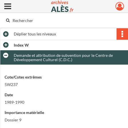
Ouvrir le menu déroulant
Archives municipales d'Alès
Déplier
tous les niveaux
Index W
Demande et attribution de subvention pour le Centre de
Développement Culturel (C.D.C.)
Cote/Cotes extrêmes
5W237
Date
1989-1990
Importance matérielle
Dossier 9