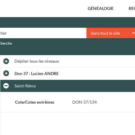
GÉNÉALOGIE
RE
dans tout le site
echerche
Déplier
tous les niveaux
Don 37 : Lucien ANDRE
Saint-Rémy
Cote/Cotes extrêmes
DON 37/134