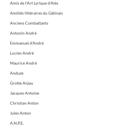
Amis de l'Art Lyrique d'Alès
Amitiés littéraires du Gâtinais
Anciens Combattants
Antonin André
Emmanuel d'André
Lucien André
Maurice André
Anduze
Grotte Anjau
Jacques Antoine
Christian Anton
Jules Anton
A.N.P.E.