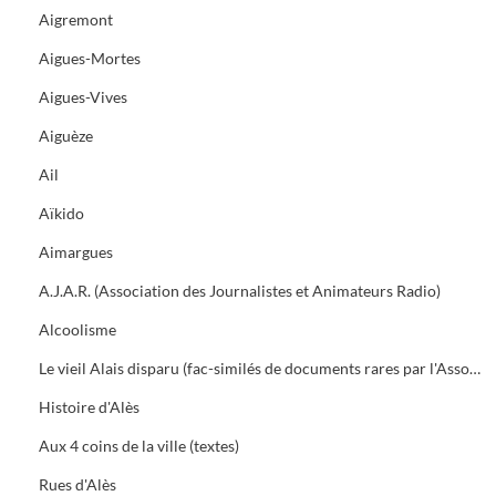
Aigremont
Aigues-Mortes
Aigues-Vives
Aiguèze
Ail
Aïkido
Aimargues
A.J.A.R. (Association des Journalistes et Animateurs Radio)
Alcoolisme
Le vieil Alais disparu (fac-similés de documents rares par l'Association des Amis du vieil Alais)
Histoire d'Alès
Aux 4 coins de la ville (textes)
Rues d'Alès