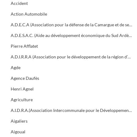
Accident
Action Automobile
A.D.E.C.A (Association pour la défense de la Camargue et de ses traditions)
A.D.E.S.A.C. (Aide au développement économique du Sud Ardèche et des Cévennes)
Pierre Afflatet
A.D.I.R.R.A (Association pour le développement de la région d’Alès)
Agde
Agence Daufès
Henri Agnel
Agriculture
A.I.D.R.A.(Association Intercommunale pour le Développement de la Région d'Alès)
Aigaliers
Aigoual