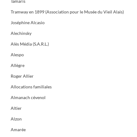
Tamaris
Tramway en 1899 (Association pour le Musée du Vieil Alais)
Joséphine Alcasio
Alechinsky
Alès Média (S.A.R.L.)
Alespo
Allègre
Roger Allier
Allocations familiales
Almanach cévenol
Altier
Alzon
Amarée