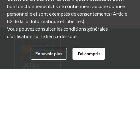
bon fonctionnement. Ils ne contiennent aucune donnée
personnelle et sont exemptés de consentements (Article
82 de la loi Informatique et Libertés).
Vous pouvez consulter les conditions générales
d’utilisation sur le lien ci-dessous.
En savoir plus
J'ai compris
Archives municipales d'Alès
4 boulevard Gambetta
30100 Alès
04 66 54 32 20
archives@ville-ales.fr