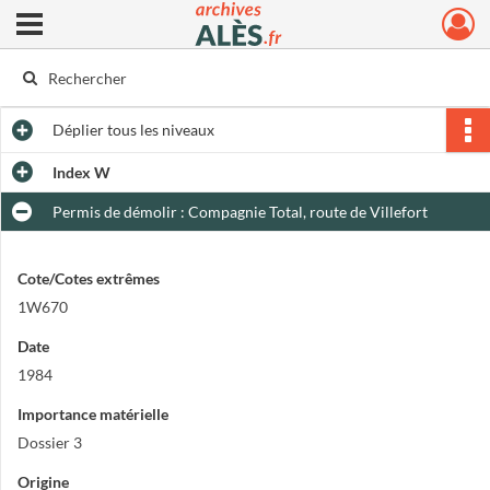
Ouvrir le menu déroulant
Archives municipales d'Alès
Déplier
tous les niveaux
Index W
Permis de démolir : Compagnie Total, route de Villefort
Cote/Cotes extrêmes
1W670
Date
1984
Importance matérielle
Dossier 3
Origine