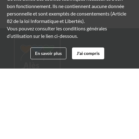
bon fonctionnement. Ils ne contiennent aucune donnée
personnelle et sont exemptés de consentements (Article
82 de la loi Informatique et Libertés).
Vous pouvez consulter les conditions générales
d’utilisation sur le lien ci-dessous.
En savoir plus
J'ai compris
Archives municipales d'Alès
4 boulevard Gambetta
30100 Alès
04 66 54 32 20
archives@ville-ales.fr