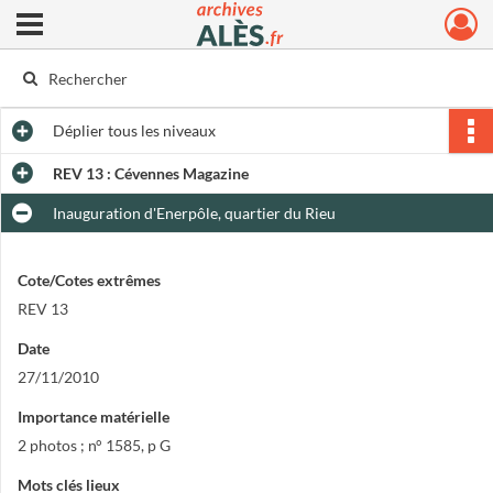
Ouvrir le menu déroulant
Archives municipales d'Alès
Déplier
tous les niveaux
REV 13 : Cévennes Magazine
Inauguration d'Enerpôle, quartier du Rieu
Cote/Cotes extrêmes
REV 13
Date
27/11/2010
Importance matérielle
2 photos ; n° 1585, p G
Mots clés lieux