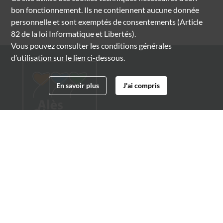
bon fonctionnement. Ils ne contiennent aucune donnée
personnelle et sont exemptés de consentements (Article
82 de la loi Informatique et Libertés).
Vous pouvez consulter les conditions générales
d’utilisation sur le lien ci-dessous.
En savoir plus
J'ai compris
Archives municipales d'Alès
4 boulevard Gambetta
30100 Alès
04 66 54 32 20
archives@ville-ales.fr