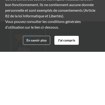
bon fonctionnement. Ils ne contiennent aucune donnée
personnelle et sont exemptés de consentements (Article
82 de la loi Informatique et Libertés).
Vous pouvez consulter les conditions générales
d’utilisation sur le lien ci-dessous.
En savoir plus
J'ai compris
Archives municipales d'Alès
4 boulevard Gambetta
30100 Alès
04 66 54 32 20
archives@ville-ales.fr