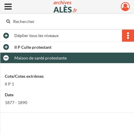
Ouvrir le menu déroulant
Archives municipales d'Alès
Déplier
tous les niveaux
II P Culte protestant
Maison de santé protestante
Cote/Cotes extrêmes
II P 1
Date
1877 - 1890