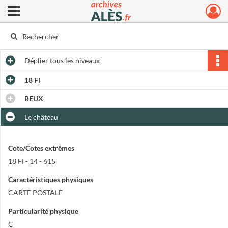
Ouvrir le menu déroulant
Archives municipales d'Alès
Déplier
tous les niveaux
18 Fi
REUX
Le château
Cote/Cotes extrêmes
18 Fi - 14 - 615
Caractéristiques physiques
CARTE POSTALE
Particularité physique
C