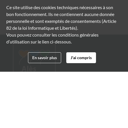
Ce site utilise des
cookies
techniques nécessaires à son
bon fonctionnement. Ils ne contiennent aucune donnée
personnelle et sont exemptés de consentements (Article
82 de la loi Informatique et Libertés).
Vous pouvez consulter les conditions générales
d’utilisation sur le lien ci-dessous.
En savoir plus
J'ai compris
Archives municipales d'Alès
4 boulevard Gambetta
30100 Alès
04 66 54 32 20
archives@ville-ales.fr