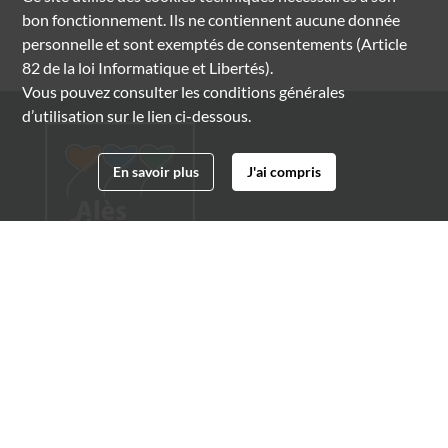
bon fonctionnement. Ils ne contiennent aucune donnée
personnelle et sont exemptés de consentements (Article
82 de la loi Informatique et Libertés).
Vous pouvez consulter les conditions générales
d’utilisation sur le lien ci-dessous.
En savoir plus
J'ai compris
Archives municipales d'Alès
4 boulevard Gambetta
30100 Alès
04 66 54 32 20
archives@ville-ales.fr