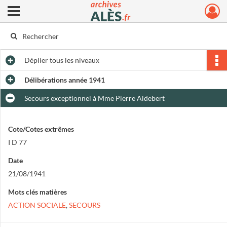
Ouvrir le menu déroulant
Archives municipales d'Alès
Déplier
tous les niveaux
Délibérations année 1941
Secours exceptionnel à Mme Pierre Aldebert
Cote/Cotes extrêmes
I D 77
Date
21/08/1941
Mots clés matières
ACTION SOCIALE
,
SECOURS