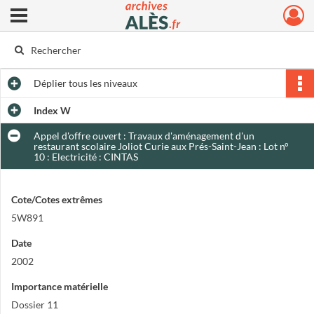
Ouvrir le menu déroulant
Archives municipales d'Alès
Déplier
tous les niveaux
Index W
Appel d'offre ouvert : Travaux d'aménagement d'un
restaurant scolaire Joliot Curie aux Prés-Saint-Jean : Lot n°
10 : Electricité : CINTAS
Cote/Cotes extrêmes
5W891
Date
2002
Importance matérielle
Dossier 11