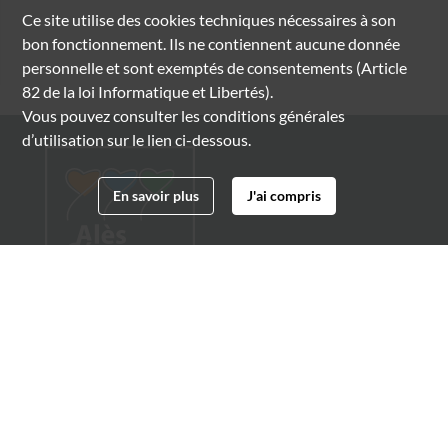
Ce site utilise des
cookies
techniques nécessaires à son
bon fonctionnement. Ils ne contiennent aucune donnée
personnelle et sont exemptés de consentements (Article
82 de la loi Informatique et Libertés).
Vous pouvez consulter les conditions générales
d’utilisation sur le lien ci-dessous.
En savoir plus
J'ai compris
Archives municipales d'Alès
4 boulevard Gambetta
30100 Alès
04 66 54 32 20
archives@ville-ales.fr