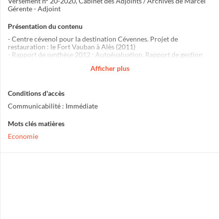
Versement n° 20-2020, Cabinet des Adjoints / Archives de Marcel
Gérente - Adjoint
Présentation du contenu
- Centre cévenol pour la destination Cévennes. Projet de
restauration : le Fort Vauban à Alès (2011)
- Rapport de synthèse 2012 : Autoévaluation. Rapport de gestion
2012. Budget prévisionnel 2013
Afficher plus
- Diagnostic territorial partagé, édition 2012 (L'Observatoire du
territoire Alès Cévennes)
- Conférence de presse du 15/10/2012 : La Maison de l'Emploi à vos
Conditions d'accès
côtés depuis 3 ans
Communicabilité : Immédiate
Mots clés matières
Economie