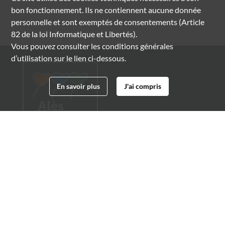
bon fonctionnement. Ils ne contiennent aucune donnée
personnelle et sont exemptés de consentements (Article
82 de la loi Informatique et Libertés).
Vous pouvez consulter les conditions générales
d’utilisation sur le lien ci-dessous.
En savoir plus
J'ai compris
Archives municipales d'Alès
4 boulevard Gambetta
30100 Alès
04 66 54 32 20
archives@ville-ales.fr