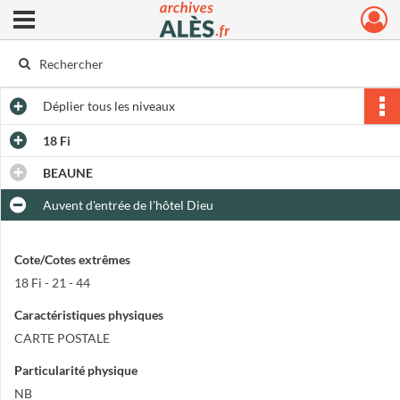
Ouvrir le menu déroulant
Archives municipales d'Alès
Déplier
tous les niveaux
18 Fi
BEAUNE
Auvent d'entrée de l'hôtel Dieu
Cote/Cotes extrêmes
18 Fi - 21 - 44
Caractéristiques physiques
CARTE POSTALE
Particularité physique
NB