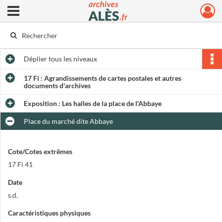
Ouvrir le menu déroulant
Archives municipales d'Alès
Déplier
tous les niveaux
17 Fi : Agrandissements de cartes postales et autres
documents d'archives
Exposition : Les halles de la place de l'Abbaye
Place du marché dite Abbaye
Cote/Cotes extrêmes
17 Fi 41
Date
s.d.
Caractéristiques physiques