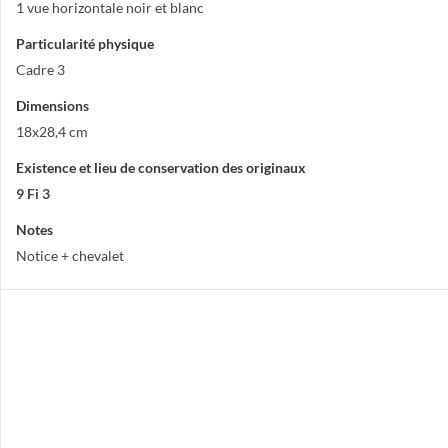
1 vue horizontale noir et blanc
Particularité physique
Cadre 3
Dimensions
18x28,4 cm
Existence et lieu de conservation des originaux
9 Fi 3
Notes
Notice + chevalet