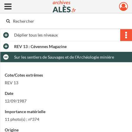
Ouvrir le menu déroulant
Archives municipales d'Alès
Déplier
tous les niveaux
REV 13 : Cévennes Magazine
Sur les sentiers de Sauvages et de l’Archéologie minière
Cote/Cotes extrêmes
REV 13
Date
12/09/1987
Importance matérielle
11 photo(s) ; n°374
Origine