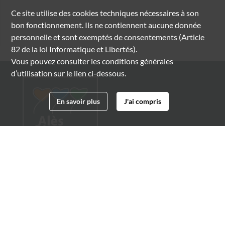
Ce site utilise des
cookies
techniques nécessaires à son
bon fonctionnement. Ils ne contiennent aucune donnée
personnelle et sont exemptés de consentements (Article
82 de la loi Informatique et Libertés).
Vous pouvez consulter les conditions générales
d’utilisation sur le lien ci-dessous.
En savoir plus
J'ai compris
Archives municipales d'Alès
4 boulevard Gambetta
30100 Alès
04 66 54 32 20
archives@ville-ales.fr