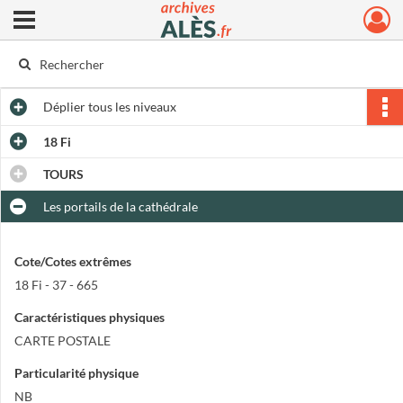
Ouvrir le menu déroulant
Archives municipales d'Alès
Déplier
tous les niveaux
18 Fi
TOURS
Les portails de la cathédrale
Cote/Cotes extrêmes
18 Fi - 37 - 665
Caractéristiques physiques
CARTE POSTALE
Particularité physique
NB