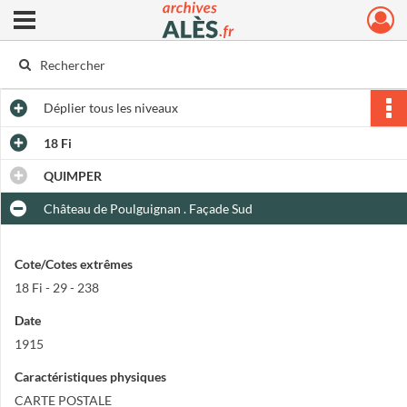
Ouvrir le menu déroulant
Archives municipales d'Alès
Déplier
tous les niveaux
18 Fi
QUIMPER
Château de Poulguignan . Façade Sud
Cote/Cotes extrêmes
18 Fi - 29 - 238
Date
1915
Caractéristiques physiques
CARTE POSTALE