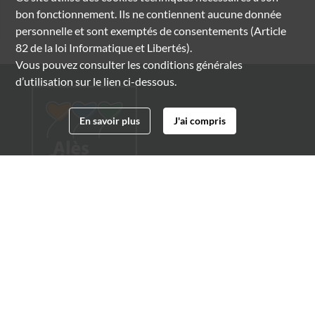
bon fonctionnement. Ils ne contiennent aucune donnée
personnelle et sont exemptés de consentements (Article
82 de la loi Informatique et Libertés).
Vous pouvez consulter les conditions générales
d’utilisation sur le lien ci-dessous.
En savoir plus
J'ai compris
Archives municipales d'Alès
4 boulevard Gambetta
30100 Alès
04 66 54 32 20
archives@ville-ales.fr