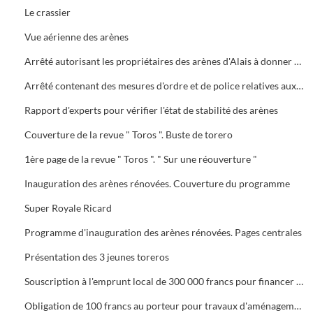
Le crassier
Vue aérienne des arènes
Arrêté autorisant les propriétaires des arènes d'Alais à donner pendant l'été 1891 des représentations ou courses de taureaux
Arrêté contenant des mesures d'ordre et de police relatives aux spectacles des arènes
Rapport d'experts pour vérifier l'état de stabilité des arènes
Couverture de la revue " Toros ". Buste de torero
1ère page de la revue " Toros ". " Sur une réouverture "
Inauguration des arènes rénovées. Couverture du programme
Super Royale Ricard
Programme d'inauguration des arènes rénovées. Pages centrales
Présentation des 3 jeunes toreros
Souscription à l'emprunt local de 300 000 francs pour financer les travaux d'aménagement des arènes
Obligation de 100 francs au porteur pour travaux d'aménagement des arènes