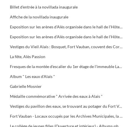
Billet d'entrée à la novillada inaugurale
Affiche de la novillada inaugurale
Exposition sur les arènes d'Alès organisée dans le hall de l'Hôtel de Ville par les Archives Municipales à l'occasion de la féria 1995
Exposition sur les arènes d'Alès organisée dans le hall de l'Hôtel de Ville par les Archives Municipales à l'occasion de la féria 1995
Vestiges du Vieil Alais : Bosquet, Fort Vauban, couvent des Cordeliers (ancien théâtre), parc du Colombier
La fête, Alès Passion
Fresques de la montée d'escalier du 1er étage de l'immeuble Lahondès, rue de Beausset, découvertes lors des travaux
Album " Les eaux d'Alais "
Gabrielle Mosnier
Médaille commémorative " Arrivée des eaux à Alais "
Vestiges du pavillon des eaux, se trouvant au potager du Fort Vauban. Frontons
Fort Vauban - Locaux occupés par les Archives Municipales, la Pena Ricard, le fonds ancien de la Bibliothèque
Le collège de jeunes filles (Ouverture et intérieur) - Albums-photos