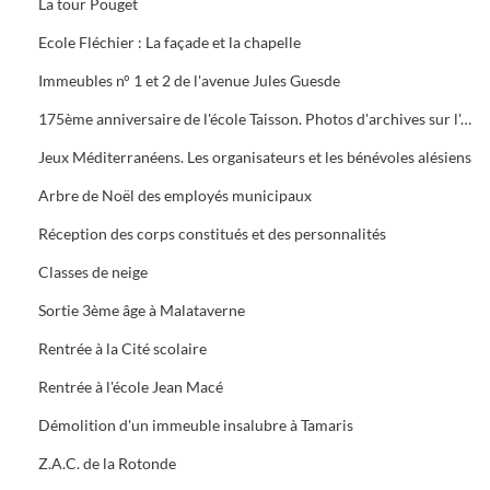
La tour Pouget
Ecole Fléchier : La façade et la chapelle
Immeubles n° 1 et 2 de l'avenue Jules Guesde
175ème anniversaire de l'école Taisson. Photos d'archives sur l'école, le quartier et l'abbé Taisson
Jeux Méditerranéens. Les organisateurs et les bénévoles alésiens
Arbre de Noël des employés municipaux
Réception des corps constitués et des personnalités
Classes de neige
Sortie 3ème âge à Malataverne
Rentrée à la Cité scolaire
Rentrée à l'école Jean Macé
Démolition d'un immeuble insalubre à Tamaris
Z.A.C. de la Rotonde