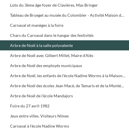
Loto du 3ème âge foyer de Clavières, Mas Bringer
Tableau de Bruegel au musée du Colombier - Activité Maison de quartier de Clavières - Jeunesse au Mas Bringer
Carnaval et manèges à la foire
Chars du Carnaval dans le hangar des festivités
Arbre de Noël à la salle polyvalente
Arbre de Noël avec Gilbert Millet, Maire d'Alès
Arbre de Noël des employés municipaux
Arbre de Noël, les enfants de l'école Nadine Worms à la Maison de Retraite de Conilhères
Arbre de Noël des écoles Jean Macé, de Tamaris et de la Montée de Silhol
Arbre de Noël de l'école Mandajors
Foire du 27 avril 1982
Jeux entre villes. Visiteurs Nîmes
Carnaval à l'école Nadine Worms