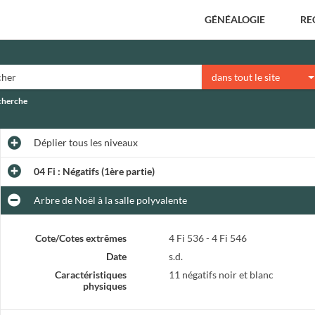
GÉNÉALOGIE
RE
dans tout le site
echerche
Déplier
tous les niveaux
04 Fi : Négatifs (1ère partie)
Arbre de Noël à la salle polyvalente
Cote/Cotes extrêmes
4 Fi 536 - 4 Fi 546
Date
s.d.
Caractéristiques
11 négatifs noir et blanc
physiques