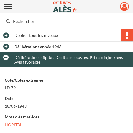
Ouvrir le menu déroulant
Archives municipales d'Alès
Déplier
tous les niveaux
Délibérations année 1943
Délibérations hôpital. Droit des pauvres. Prix de la journée.
Avis favorable
Cote/Cotes extrêmes
I D 79
Date
18/06/1943
Mots clés matières
HOPITAL