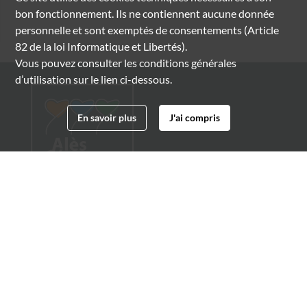
bon fonctionnement. Ils ne contiennent aucune donnée
personnelle et sont exemptés de consentements (Article
82 de la loi Informatique et Libertés).
Vous pouvez consulter les conditions générales
d’utilisation sur le lien ci-dessous.
En savoir plus
J'ai compris
Archives municipales d'Alès
4 boulevard Gambetta
30100 Alès
04 66 54 32 20
archives@ville-ales.fr