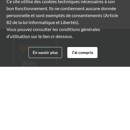
Ce site utilise des
cookies
techniques nécessaires à son
bon fonctionnement. Ils ne contiennent aucune donnée
personnelle et sont exemptés de consentements (Article
82 de la loi Informatique et Libertés).
Vous pouvez consulter les conditions générales
d’utilisation sur le lien ci-dessous.
En savoir plus
J'ai compris
Archives municipales d'Alès
4 boulevard Gambetta
30100 Alès
04 66 54 32 20
archives@ville-ales.fr