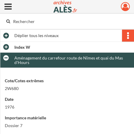
Ouvrir le menu déroulant
Archives municipales d'Alès
Déplier
tous les niveaux
Index W
Aménagement du carrefour route de Nîmes et quai du Mas
d'Hours
Cote/Cotes extrêmes
2W680
Date
1976
Importance matérielle
Dossier 7