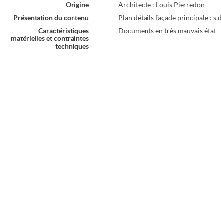
Origine
Architecte : Louis Pierredon
Présentation du contenu
Plan détails façade principale : s
Caractéristiques
Documents en très mauvais état
matérielles et contraintes
techniques
à Anduze
açade de Madame Broc