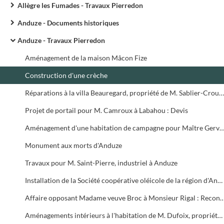
Allègre les Fumades - Travaux Pierredon
Anduze - Documents historiques
Anduze - Travaux Pierredon
Aménagement de la maison Mâcon Fize
Construction d'une crèche
Réparations à la villa Beauregard, propriété de M. Sablier-Crouzet, négociant à Montpellier
Projet de portail pour M. Camroux à Labahou : Devis
Aménagement d'une habitation de campagne pour Maître Gervais, notaire 
Monument aux morts d'Anduze
Travaux pour M. Saint-Pierre, industriel à Anduze
Installation de la Société coopérative oléicole de la région d'Anduze (moulin à huile)
Affaire opposant Madame veuve Broc à Monsieur Rigal : Reconstruction du mur de f
Aménagements intérieurs à l'habitation de M. Dufoix, propriétaire à Anduze