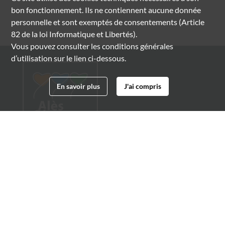
bon fonctionnement. Ils ne contiennent aucune donnée
personnelle et sont exemptés de consentements (Article
82 de la loi Informatique et Libertés).
Vous pouvez consulter les conditions générales
d’utilisation sur le lien ci-dessous.
En savoir plus
J'ai compris
Archives municipales d'Alès
4 boulevard Gambetta
30100 Alès
04 66 54 32 20
archives@ville-ales.fr