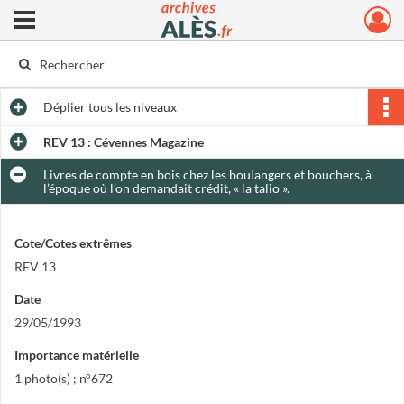
Ouvrir le menu déroulant
Archives municipales d'Alès
Déplier
tous les niveaux
REV 13 : Cévennes Magazine
Livres de compte en bois chez les boulangers et bouchers, à
l’époque où l’on demandait crédit, « la talio ».
Cote/Cotes extrêmes
REV 13
Date
29/05/1993
Importance matérielle
1 photo(s) ; n°672