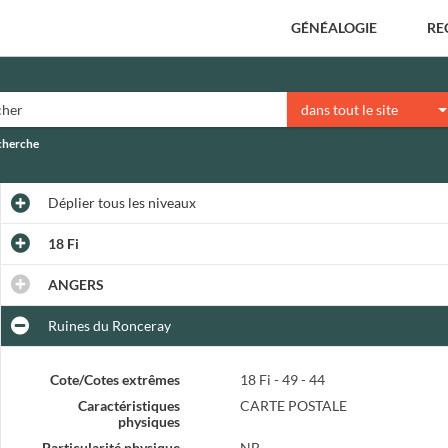
GÉNÉALOGIE
RE
dans tout le site
echerche
Déplier
tous les niveaux
18 Fi
ANGERS
Ruines du Ronceray
Cote/Cotes extrêmes
18 Fi - 49 - 44
Caractéristiques
CARTE POSTALE
physiques
Particularité physique
NB