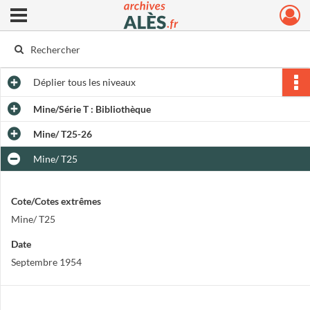
Ouvrir le menu déroulant
Archives municipales d'Alès
Déplier
tous les niveaux
Mine/Série T : Bibliothèque
Mine/ T25-26
Mine/ T25
Cote/Cotes extrêmes
Mine/ T25
Date
Septembre 1954