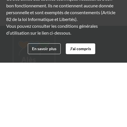
bon fonctionnement. Ils ne contiennent aucune donnée
personnelle et sont exemptés de consentements (Article
82 de la loi Informatique et Libertés).
Vous pouvez consulter les conditions générales
d’utilisation sur le lien ci-dessous.
En savoir plus
J'ai compris
Archives municipales d'Alès
4 boulevard Gambetta
30100 Alès
04 66 54 32 20
archives@ville-ales.fr