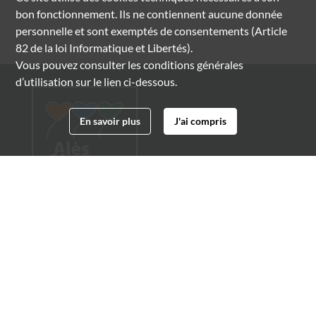
bon fonctionnement. Ils ne contiennent aucune donnée
personnelle et sont exemptés de consentements (Article
82 de la loi Informatique et Libertés).
Vous pouvez consulter les conditions générales
d’utilisation sur le lien ci-dessous.
En savoir plus
J'ai compris
Archives municipales d'Alès
4 boulevard Gambetta
30100 Alès
04 66 54 32 20
archives@ville-ales.fr