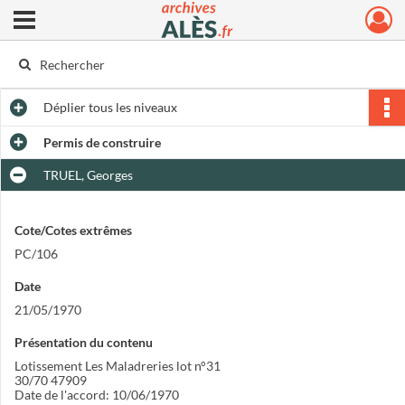
Ouvrir le menu déroulant
Archives municipales d'Alès
Déplier
tous les niveaux
Permis de construire
TRUEL, Georges
Cote/Cotes extrêmes
PC/106
Date
21/05/1970
Présentation du contenu
Lotissement Les Maladreries lot n°31
30/70 47909
Date de l'accord: 10/06/1970