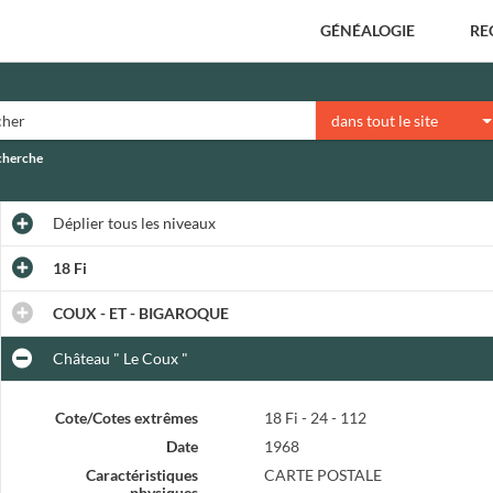
GÉNÉALOGIE
RE
dans tout le site
echerche
Déplier
tous les niveaux
18 Fi
COUX - ET - BIGAROQUE
Château " Le Coux "
Cote/Cotes extrêmes
18 Fi - 24 - 112
Date
1968
Caractéristiques
CARTE POSTALE
physiques