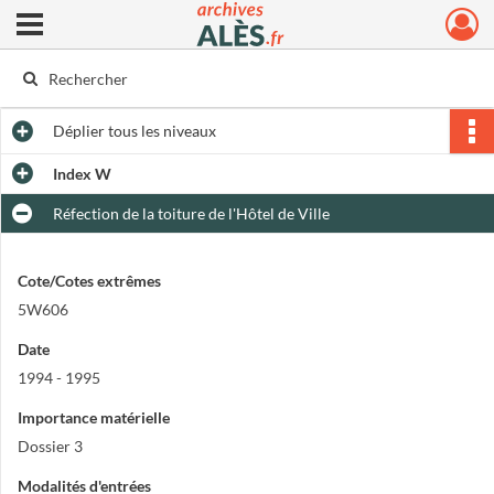
Ouvrir le menu déroulant
Archives municipales d'Alès
Déplier
tous les niveaux
Index W
Réfection de la toiture de l'Hôtel de Ville
Cote/Cotes extrêmes
5W606
Date
1994 - 1995
Importance matérielle
Dossier 3
Modalités d'entrées