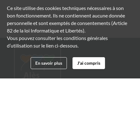
Ce site utilise des
cookies
techniques nécessaires à son
bon fonctionnement. Ils ne contiennent aucune donnée
personnelle et sont exemptés de consentements (Article
82 de la loi Informatique et Libertés).
Vous pouvez consulter les conditions générales
d’utilisation sur le lien ci-dessous.
En savoir plus
J'ai compris
Archives municipales d'Alès
4 boulevard Gambetta
30100 Alès
04 66 54 32 20
archives@ville-ales.fr