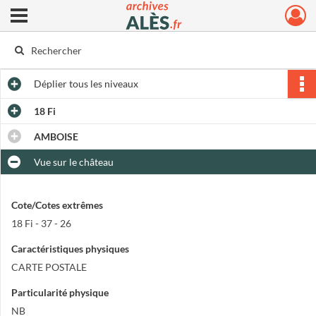
Ouvrir le menu déroulant
Archives municipales d'Alès
Déplier
tous les niveaux
18 Fi
AMBOISE
Vue sur le château
Cote/Cotes extrêmes
18 Fi - 37 - 26
Caractéristiques physiques
CARTE POSTALE
Particularité physique
NB