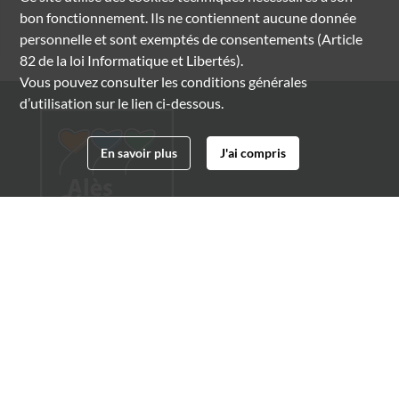
bon fonctionnement. Ils ne contiennent aucune donnée
personnelle et sont exemptés de consentements (Article
82 de la loi Informatique et Libertés).
Vous pouvez consulter les conditions générales
d’utilisation sur le lien ci-dessous.
En savoir plus
J'ai compris
Archives municipales d'Alès
4 boulevard Gambetta
30100 Alès
04 66 54 32 20
archives@ville-ales.fr