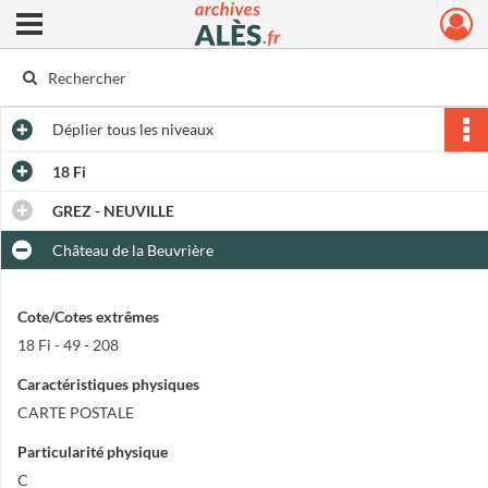
Ouvrir le menu déroulant
Archives municipales d'Alès
Déplier
tous les niveaux
18 Fi
GREZ - NEUVILLE
Château de la Beuvrière
Cote/Cotes extrêmes
18 Fi - 49 - 208
Caractéristiques physiques
CARTE POSTALE
Particularité physique
C