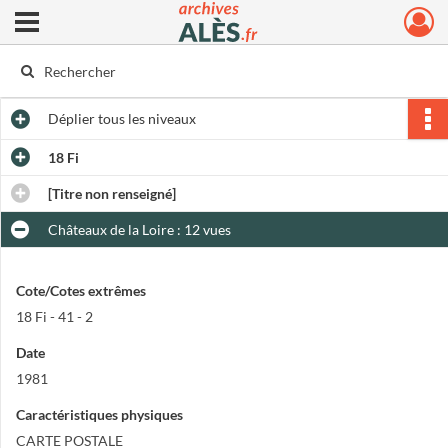
Ouvrir le menu déroulant
Archives municipales d'Alès
Déplier
tous les niveaux
18 Fi
[Titre non renseigné]
Châteaux de la Loire : 12 vues
Cote/Cotes extrêmes
18 Fi - 41 - 2
Date
1981
Caractéristiques physiques
CARTE POSTALE