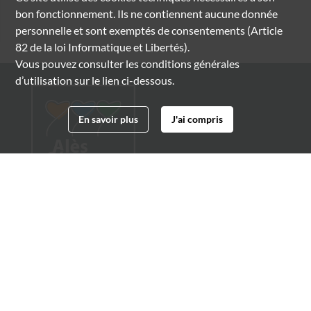
bon fonctionnement. Ils ne contiennent aucune donnée
personnelle et sont exemptés de consentements (Article
82 de la loi Informatique et Libertés).
Vous pouvez consulter les conditions générales
d’utilisation sur le lien ci-dessous.
En savoir plus
J'ai compris
Archives municipales d'Alès
4 boulevard Gambetta
30100 Alès
04 66 54 32 20
archives@ville-ales.fr