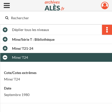
Ouvrir le menu déroulant
Archives municipales d'Alès
Déplier
tous les niveaux
Mine/Série T : Bibliothèque
Mine/ T21-24
Mine/ T24
Cote/Cotes extrêmes
Mine/ T24
Date
Septembre 1980