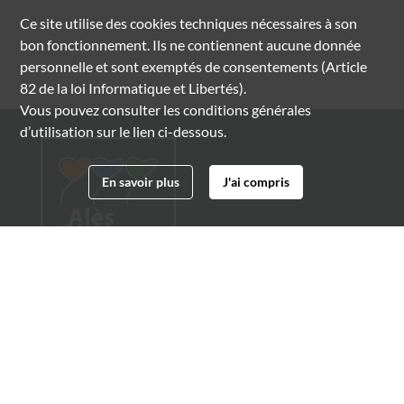
Ce site utilise des
cookies
techniques nécessaires à son
bon fonctionnement. Ils ne contiennent aucune donnée
personnelle et sont exemptés de consentements (Article
82 de la loi Informatique et Libertés).
Vous pouvez consulter les conditions générales
d’utilisation sur le lien ci-dessous.
En savoir plus
J'ai compris
Archives municipales d'Alès
4 boulevard Gambetta
30100 Alès
04 66 54 32 20
archives@ville-ales.fr