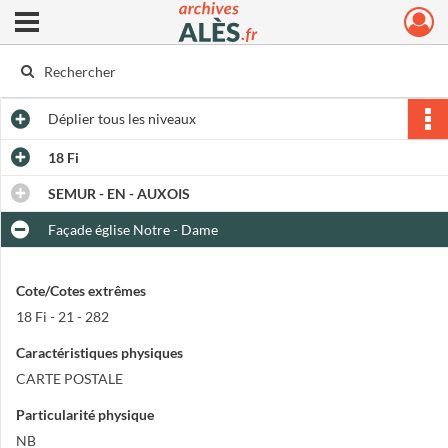
Ouvrir le menu déroulant
Archives municipales d'Alès
Déplier
tous les niveaux
18 Fi
SEMUR - EN - AUXOIS
Façade église Notre - Dame
Cote/Cotes extrêmes
18 Fi - 21 - 282
Caractéristiques physiques
CARTE POSTALE
Particularité physique
NB