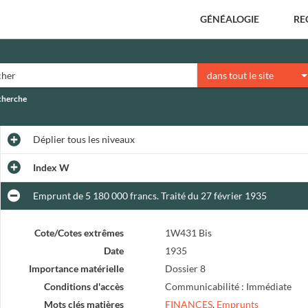
GÉNÉALOGIE
RE
dans tout le site
echerche
Déplier
tous les niveaux
Index W
Emprunt de 5 180 000 francs. Traité du 27 février 1935
Cote/Cotes extrêmes
1W431 Bis
Date
1935
Importance matérielle
Dossier 8
Conditions d'accès
Communicabilité : Immédiate
Mots clés matières
FINANCES
,
Emprunts