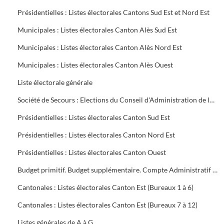
Présidentielles : Listes électorales Cantons Sud Est et Nord Est
Municipales : Listes électorales Canton Alès Sud Est
Municipales : Listes électorales Canton Alès Nord Est
Municipales : Listes électorales Canton Alès Ouest
Liste électorale générale
Société de Secours : Elections du Conseil d'Administration de la Société groupe sud des Houillères du Bassin des Cévennes (H.B.C.)
Présidentielles : Listes électorales Canton Sud Est
Présidentielles : Listes électorales Canton Nord Est
Présidentielles : Listes électorales Canton Ouest
Budget primitif. Budget supplémentaire. Compte Administratif (C.A.). Annexes au budget
Cantonales : Listes électorales Canton Est (Bureaux 1 à 6)
Cantonales : Listes électorales Canton Est (Bureaux 7 à 12)
Listes générales de A à G