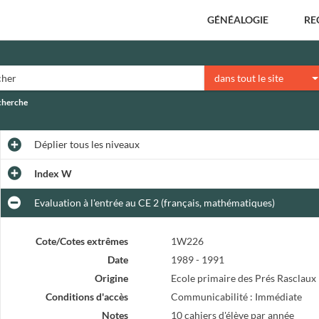
GÉNÉALOGIE
RE
dans tout le site
echerche
Déplier
tous les niveaux
Index W
Evaluation à l'entrée au CE 2 (français, mathématiques)
Cote/Cotes extrêmes
1W226
Date
1989 - 1991
Origine
Ecole primaire des Prés Rasclaux
Conditions d'accès
Communicabilité : Immédiate
Notes
10 cahiers d'élève par année