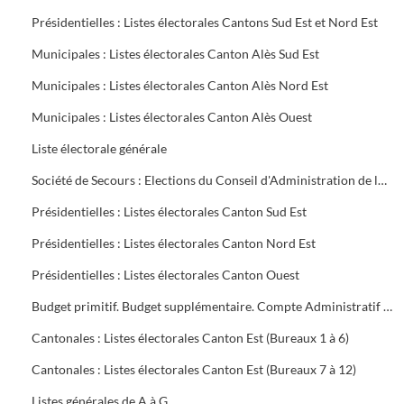
Présidentielles : Listes électorales Cantons Sud Est et Nord Est
Municipales : Listes électorales Canton Alès Sud Est
Municipales : Listes électorales Canton Alès Nord Est
Municipales : Listes électorales Canton Alès Ouest
Liste électorale générale
Société de Secours : Elections du Conseil d'Administration de la Société groupe sud des Houillères du Bassin des Cévennes (H.B.C.)
Présidentielles : Listes électorales Canton Sud Est
Présidentielles : Listes électorales Canton Nord Est
Présidentielles : Listes électorales Canton Ouest
Budget primitif. Budget supplémentaire. Compte Administratif (C.A.). Annexes au budget
Cantonales : Listes électorales Canton Est (Bureaux 1 à 6)
Cantonales : Listes électorales Canton Est (Bureaux 7 à 12)
Listes générales de A à G