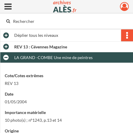
Ouvrir le menu déroulant
Archives municipales d'Alès
Déplier
tous les niveaux
REV 13 : Cévennes Magazine
LA GRAND -COMBE Une mine de peintres
Cote/Cotes extrêmes
REV 13
Date
01/05/2004
Importance matérielle
10 photo(s) ; n°1243, p.13 et 14
Origine