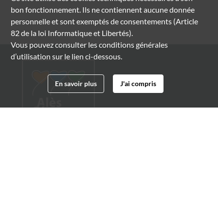
bon fonctionnement. Ils ne contiennent aucune donnée
personnelle et sont exemptés de consentements (Article
82 de la loi Informatique et Libertés).
Vous pouvez consulter les conditions générales
d’utilisation sur le lien ci-dessous.
En savoir plus
J'ai compris
Archives municipales d'Alès
4 boulevard Gambetta
30100 Alès
04 66 54 32 20
archives@ville-ales.fr