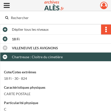
Ouvrir le menu déroulant
Archives municipales d'Alès
Déplier
tous les niveaux
18 Fi
VILLENEUVE LES AVIGNONS
Chartreuse : Cloitre du cimetière
Cote/Cotes extrêmes
18 Fi - 30 - 824
Caractéristiques physiques
CARTE POSTALE
Particularité physique
C