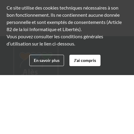
Ce site utilise des
cookies
techniques nécessaires à son
bon fonctionnement. Ils ne contiennent aucune donnée
personnelle et sont exemptés de consentements (Article
82 de la loi Informatique et Libertés).
Vous pouvez consulter les conditions générales
d’utilisation sur le lien ci-dessous.
En savoir plus
J'ai compris
Archives municipales d'Alès
4 boulevard Gambetta
30100 Alès
04 66 54 32 20
archives@ville-ales.fr